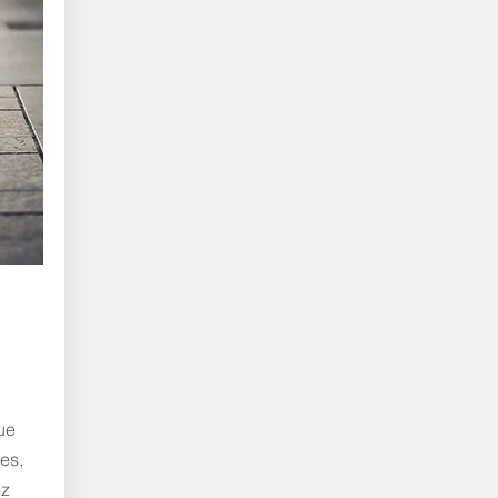
ue
es,
ez